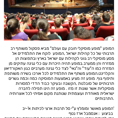
המופע "מופע מוסיקלי חובק עם ועולם" מביא פסקול משותף רב
תרבותי של כל קהילות ישראל ,המופע לוקח את התלמידים אל
מסע מוסיקלי רב גווני לקהילות עם ישראל בארץ ובתפוצות הן
ממזרח והן ממערב.במופע תהיה היכרות עם כלי נגינה עתיקים מן
המזרח כמו ה"עוד" וה"נאי" לצד כלי נגינה מערביים כגון האקורדיאון
והקלרינט.המופע משתף את התלמידים לכל אורכו בשירה משותפת
ותיפוף גוף. מופע זה מציע באמצעות המוסיקה כמה וכמה גשרים
תרבותיים של סובלנות ,הקשבה ובעיקר כבוד הדדי למסורות
מוסיקליות אשר שונות זו מזו . מופע זה הינו תפילה לחברה
ישראלית מאוחדת ועוצמתית שנותנת מקום אמיתי לכל אוצרותיה
התרבותיים.
המופע מאושר ומומלץ ע"י סל תרבות ארצי לכיתות א'-יב'
בביצוע : אנסמבל ארז נטף